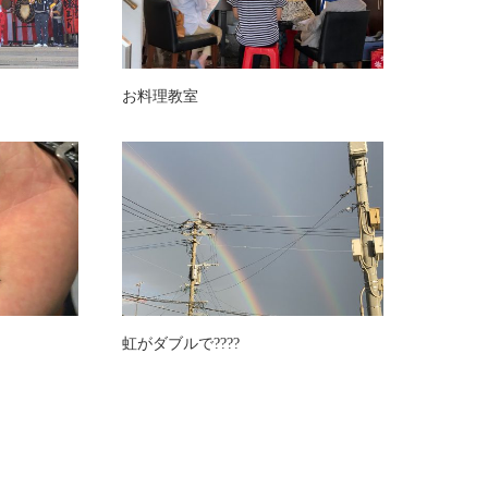
お料理教室
虹がダブルで????