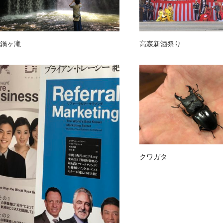
鍋ヶ滝
高森新酒祭り
クワガタ