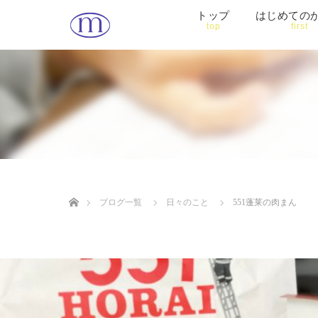
トップ
はじめての
top
first
ホーム
ブログ一覧
日々のこと
551蓬莱の肉まん