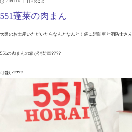
2019.11.6
日々のこと
551蓬莱の肉まん
大阪のお土産いただいたらなんとなんと！袋に消防車と消防士さ
551の肉まんの箱が消防車????
可愛い????