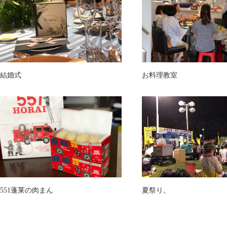
結婚式
お料理教室
551蓬莱の肉まん
夏祭り。