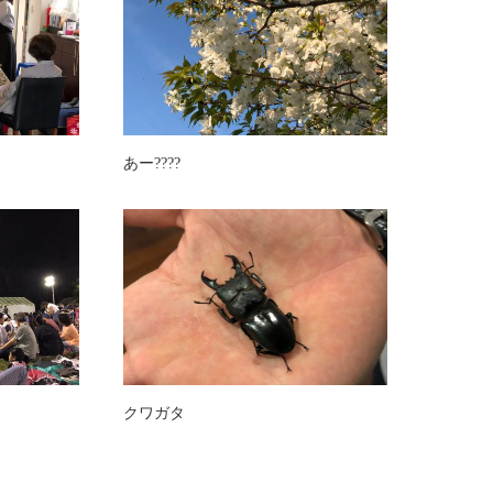
あー????
クワガタ