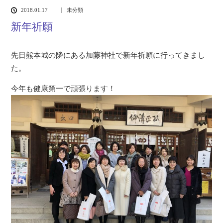
2018.01.17
未分類
新年祈願
先日熊本城の隣にある加藤神社で新年祈願に行ってきまし
た。
今年も健康第一で頑張ります！